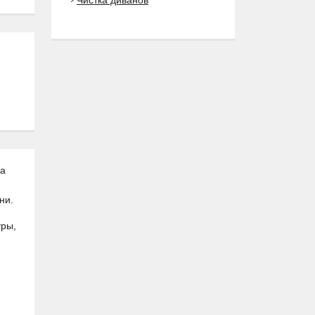
Чистка диванов
ша
ни.
уры,